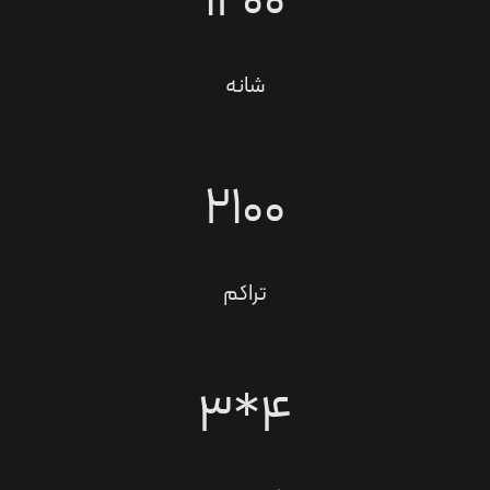
1200
شانه
2100
تراکم
۴*۳