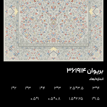
بریوان 361914
اندازه ابعاد
2*1
3*1
4*1
3*2
3.5*2.5
4*3
1*0.5
0.8*0.5
2.25*1.5
1.5*1