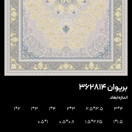
بریوان 362814
اندازه ابعاد
2*1
3*1
4*1
3*2
3.5*2.5
4*3
1*0.5
0.8*0.5
2.25*1.5
1.5*1