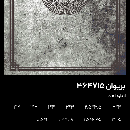
بریوان 364715
اندازه ابعاد
2*1
3*1
4*1
3*2
3.5*2.5
4*3
1*0.5
0.8*0.5
2.25*1.5
1.5*1