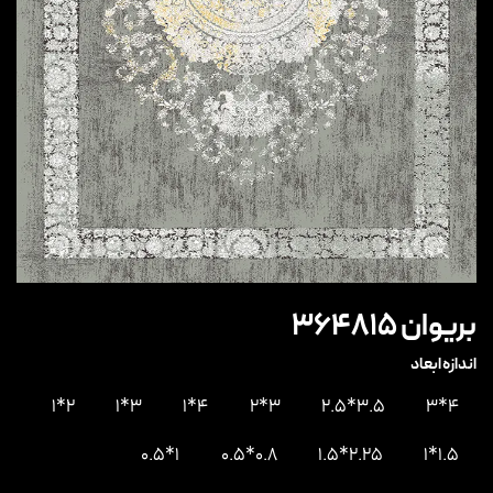
بریوان 364815
اندازه ابعاد
2*1
3*1
4*1
3*2
3.5*2.5
4*3
1*0.5
0.8*0.5
2.25*1.5
1.5*1