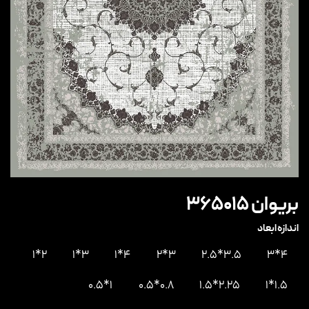
بریوان 365015
اندازه ابعاد
2*1
3*1
4*1
3*2
3.5*2.5
4*3
1*0.5
0.8*0.5
2.25*1.5
1.5*1