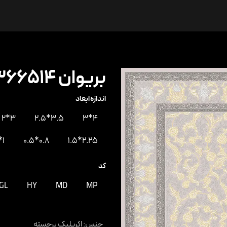
ها
درباره ما
ارتباط با ما
بریوان ۳۶۶۵۱۴
اندازه ابعاد
3*2
3.5*2.5
4*3
1*0.5
0.8*0.5
2.25*1.5
کد
GL
HY
MD
MP
جنس
:
اکریلیک برجسته