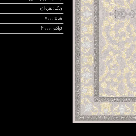
رنگ
:
نقره ای
شانه
:
700
تراکم
:
3000