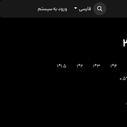
فارسی
ورود به سیستم
1.5*1
2*1
3*1
4*1