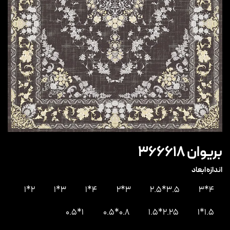
بریوان ۳۶۶۶۱۸
اندازه ابعاد
2*1
3*1
4*1
3*2
3.5*2.5
4*3
1*0.5
0.8*0.5
2.25*1.5
1.5*1