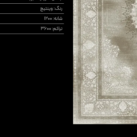
رنگ
:
وینتیج
شانه
:
1200
تراکم
:
3600