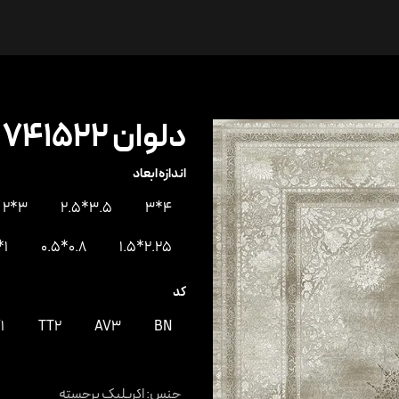
ها
درباره ما
ارتباط با ما
دلوان 741522
اندازه ابعاد
3*2
3.5*2.5
4*3
1*0.5
0.8*0.5
2.25*1.5
کد
1
TT2
AV3
BN
جنس
:
اکریلیک برجسته