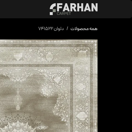
د شدن به محتوا
محصولات
کالکشن 
همه محصولات
دلوان 741522