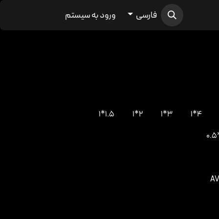
فارسی
ورود به سیستم
1.5*1
2*1
3*1
4*1
AV