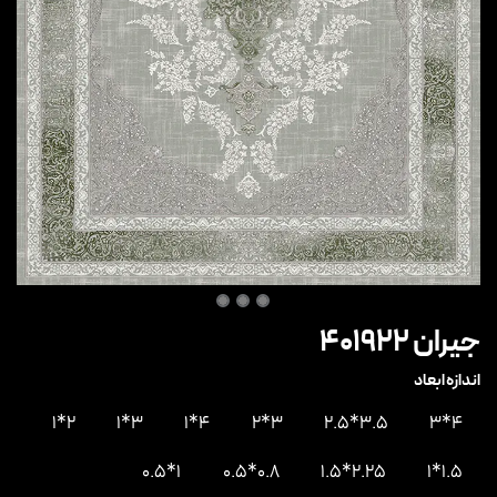
جیران 401922
اندازه ابعاد
2*1
3*1
4*1
3*2
3.5*2.5
4*3
1*0.5
0.8*0.5
2.25*1.5
1.5*1