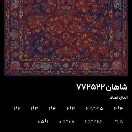
شاهان 772522
اندازه ابعاد
2*1
3*1
4*1
3*2
3.5*2.5
4*3
1*0.5
0.8*0.5
2.25*1.5
1.5*1