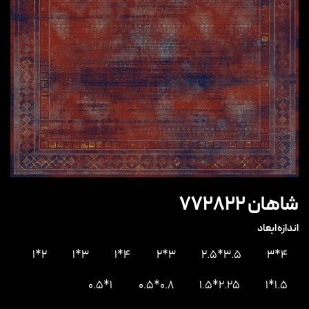
شاهان 772822
اندازه ابعاد
2*1
3*1
4*1
3*2
3.5*2.5
4*3
1*0.5
0.8*0.5
2.25*1.5
1.5*1