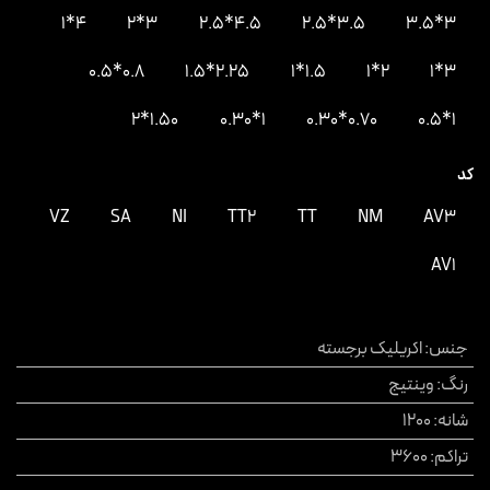
4*1
3*2
4.5*2.5
3.5*2.5
3*3.5
0.8*0.5
2.25*1.5
1.5*1
2*1
3*1
1.50*2
1*0.30
0.70*0.30
1*0.5
کد
VZ
SA
NI
TT2
TT
NM
AV3
AV1
جنس
:
اکریلیک برجسته
رنگ
:
وینتیج
شانه
:
1200
تراکم
:
3600