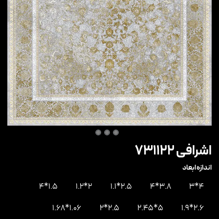
اشرافی 731122
اندازه ابعاد
1.5*4
2*1.2
2.5*1.1
3.8*4
4*3
1.06*1.68
2.5*2
5*2.45
2.6*1.9