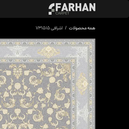
د شدن به محتوا
محصولات
کالکشن 
همه محصولات
اشرافی 731515