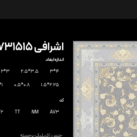
ها
درباره ما
ارتباط با ما
اشرافی 731515
اندازه ابعاد
3*2
3.5*2.5
4*3
1*0.5
0.8*0.5
2.25*1.5
کد
T2
TT
NM
AV3
جنس
:
اکریلیک برجسته