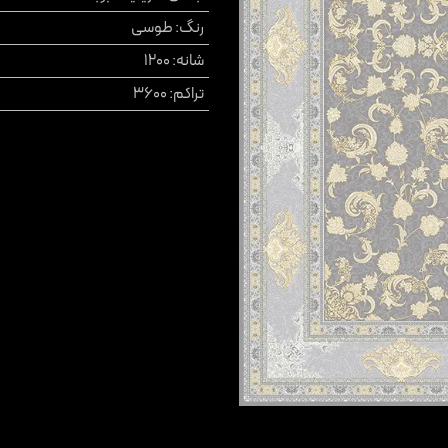
رنگ
:
طوسی
شانه
:
1200
تراکم
:
3600