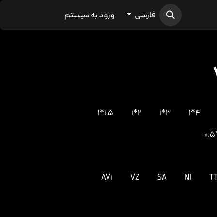
فارسی
ورود به سیستم
1.5*1
2*1
3*1
4*1
AV1
VZ
SA
NI
T