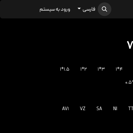
فارسی
ورود به سیستم
1.5*1
2*1
3*1
4*1
AV1
VZ
SA
NI
T