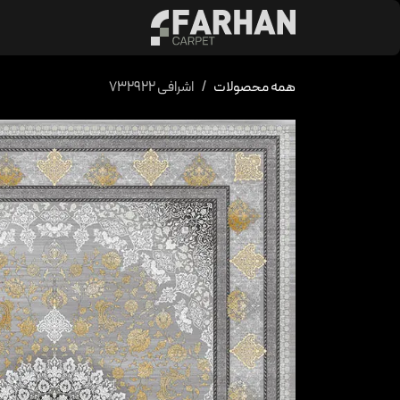
د شدن به محتوا
محصولات
کالکشن 
همه محصولات
اشرافی 732922