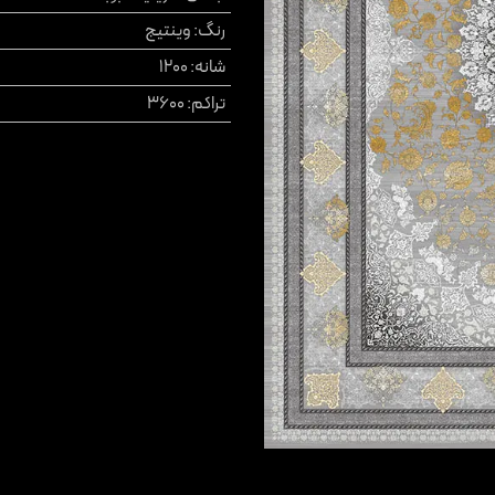
رنگ
:
وینتیج
شانه
:
1200
تراکم
:
3600