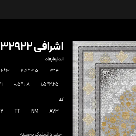
ها
درباره ما
ارتباط با ما
اشرافی 732922
اندازه ابعاد
3*2
3.5*2.5
4*3
1*0.5
0.8*0.5
2.25*1.5
کد
T2
TT
NM
AV3
جنس
:
اکریلیک برجسته