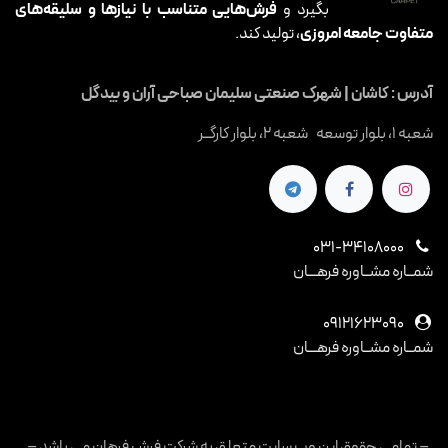
بگیرد و
فرش‌هایی متناسب با نیازها و سلیقه‌های
متفاوت جامعه امروزی
، تولید کند.
آدرس : کاشان | شهرک صنعتی سلیمان صباحی آران و بیدگل
شعبه 1، بلوار توسعه شعبه 2، بلوار کارگــر
031-34108000
شمــاره مشــاوره فرهـــان
09121623090
شمــاره مشــاوره فرهـــان
– تمامی حقوق این وب سایت متعلق به شرکت فرش فرهان می باشد –