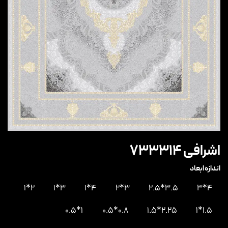
اشرافی 733314
اندازه ابعاد
2*1
3*1
4*1
3*2
3.5*2.5
4*3
1*0.5
0.8*0.5
2.25*1.5
1.5*1