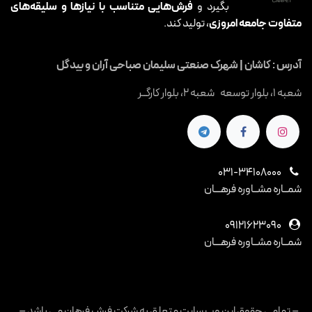
بگیرد و
فرش‌هایی متناسب با نیازها و سلیقه‌های
متفاوت جامعه امروزی
، تولید کند.
آدرس : کاشان | شهرک صنعتی سلیمان صباحی آران و بیدگل
شعبه 1، بلوار توسعه شعبه 2، بلوار کارگــر
031-34108000
شمــاره مشــاوره فرهـــان
09121623090
شمــاره مشــاوره فرهـــان
– تمامی حقوق این وب سایت متعلق به شرکت فرش فرهان می باشد –