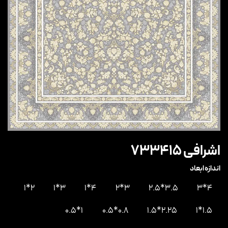
اشرافی 733415
اندازه ابعاد
2*1
3*1
4*1
3*2
3.5*2.5
4*3
1*0.5
0.8*0.5
2.25*1.5
1.5*1