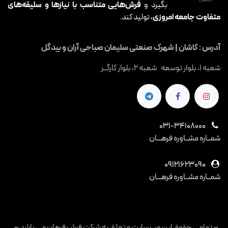
بگیرد و
فرش‌هایی متناسب با نیازها و سلیقه‌های
متفاوت جامعه امروزی
، تولید کند.
آدرس : کاشان | شهرک صنعتی سلیمان صباحی آران و بیدگل
شعبه 1، بلوار توسعه شعبه 2، بلوار کارگــر
031-34108000
شمــاره مشــاوره فرهـــان
09121623090
شمــاره مشــاوره فرهـــان
– تمامی حقوق این وب سایت متعلق به شرکت فرش فرهان می باشد –