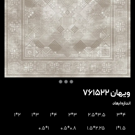
ویهان 761522
اندازه ابعاد
2*1
3*1
4*1
3*2
3.5*2.5
4*3
1*0.5
0.8*0.5
2.25*1.5
1.5*1