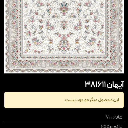
آیهان 381611
این محصول دیگر موجود نیست.
شانه
:
700
تراکم
:
2550