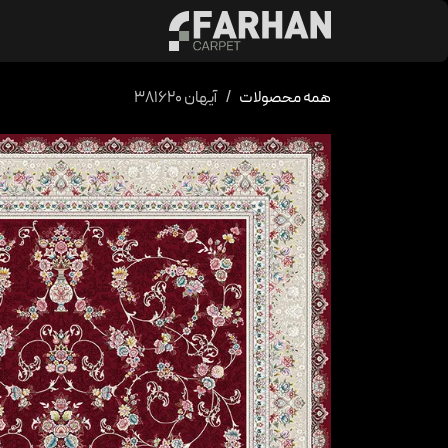
د شدن به محتوا
محصولات
کالکشن 
همه محصولات
آیهان 381620