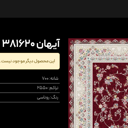
ها
درباره ما
ارتباط با ما
آیهان 381620
این محصول دیگر موجود نیست.
شانه
:
700
تراکم
:
2550
رنگ
:
روناسی