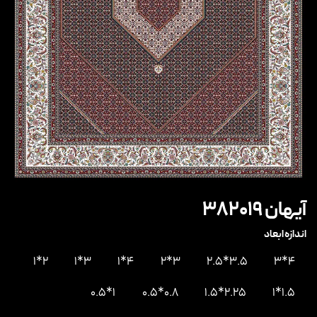
آیهان 382019
اندازه ابعاد
2*1
3*1
4*1
3*2
3.5*2.5
4*3
1*0.5
0.8*0.5
2.25*1.5
1.5*1