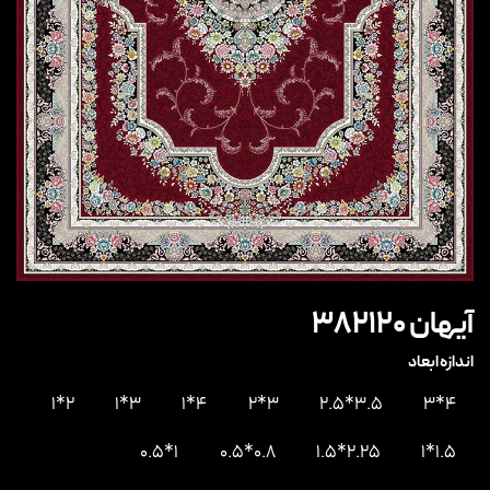
آیهان 382120
اندازه ابعاد
2*1
3*1
4*1
3*2
3.5*2.5
4*3
1*0.5
0.8*0.5
2.25*1.5
1.5*1