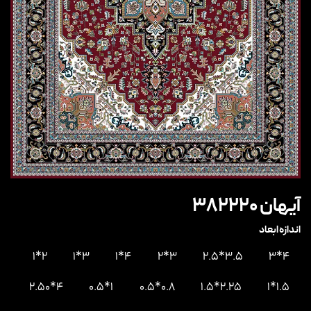
آیهان 382220
اندازه ابعاد
2*1
3*1
4*1
3*2
3.5*2.5
4*3
4*2.50
1*0.5
0.8*0.5
2.25*1.5
1.5*1