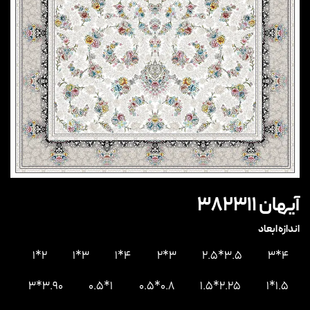
آیهان 382311
اندازه ابعاد
2*1
3*1
4*1
3*2
3.5*2.5
4*3
3.90*3
1*0.5
0.8*0.5
2.25*1.5
1.5*1