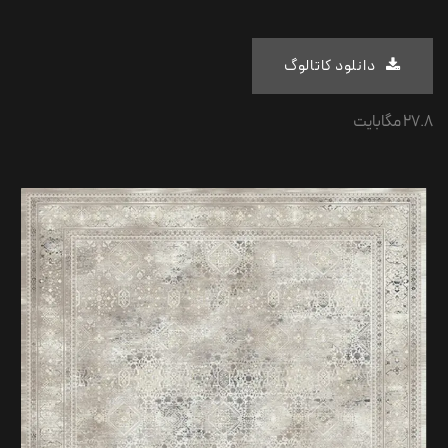
دانلو
د کا​​تالو
گ​​​​​​​​​​
27.8 مگابایت